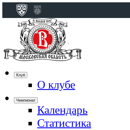
Конференция 
Дивизион Бобро
Лада
СКА
Спартак
Клуб
Торпедо
О клубе
ХК Сочи
Чемпионат
Календарь
Дивизион Тарас
Динамо Мн
Статистика
Динамо М