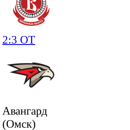
2:3 ОТ
Авангард
(Омск)