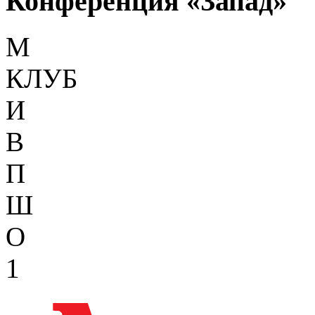
Конференция «Запад»
М
КЛУБ
И
В
П
Ш
О
1