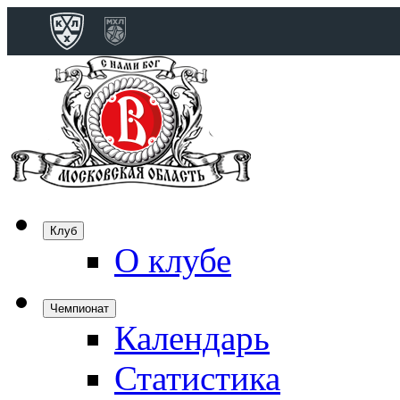
Конференция 
Дивизион Бобро
Лада
СКА
Спартак
Клуб
Торпедо
О клубе
ХК Сочи
Чемпионат
Календарь
Дивизион Тарас
Динамо Мн
Статистика
Динамо М