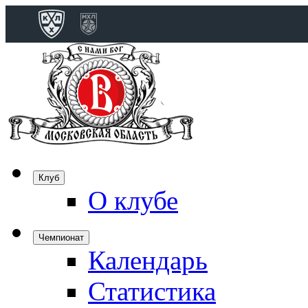
Конференция 
Дивизион Бобро
Лада
СКА
Спартак
Клуб
Торпедо
О клубе
ХК Сочи
Чемпионат
Календарь
Дивизион Тарас
Динамо Мн
Статистика
Динамо М