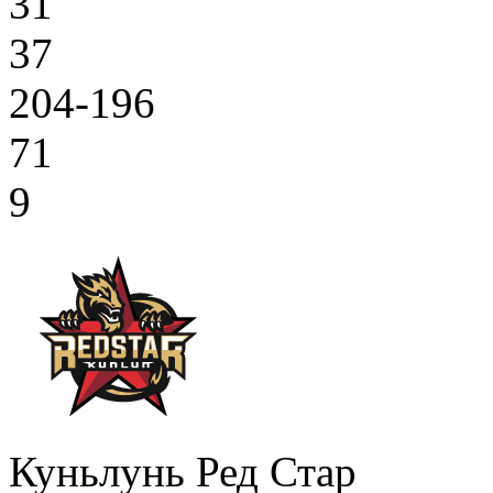
31
37
204-196
71
9
Куньлунь Ред Стар