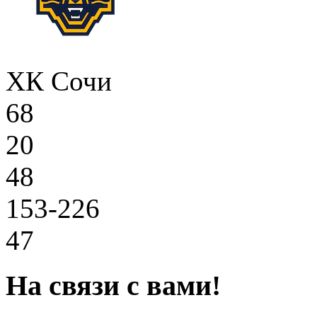
ХК Сочи
68
20
48
153-226
47
На связи с вами!