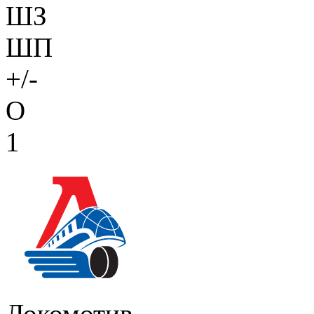
ШЗ
ШП
+/-
О
1
Локомотив