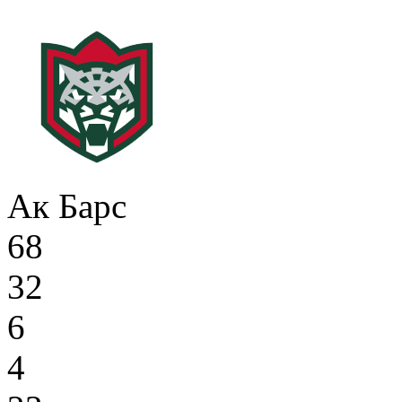
Ак Барс
68
32
6
4