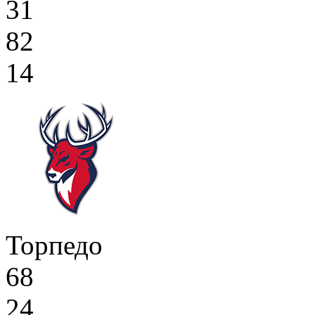
31
82
14
Торпедо
68
24