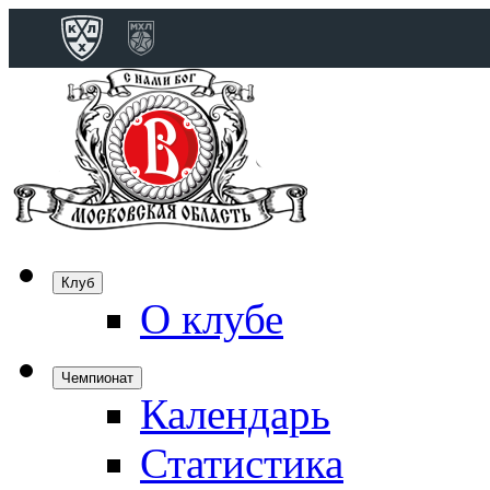
Конференция 
Дивизион Бобро
Лада
СКА
Спартак
Клуб
Торпедо
О клубе
ХК Сочи
Чемпионат
Календарь
Дивизион Тарас
Динамо Мн
Статистика
Динамо М