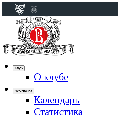
Конференция 
Дивизион Бобро
Лада
СКА
Спартак
Клуб
Торпедо
О клубе
ХК Сочи
Чемпионат
Календарь
Дивизион Тарас
Динамо Мн
Статистика
Динамо М