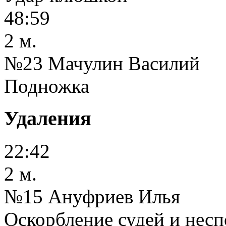
48:59
2 м.
№23 Мачулин Василий
Подножка
Удаления
22:42
2 м.
№15 Ануфриев Илья
Оскорбление судей и несп