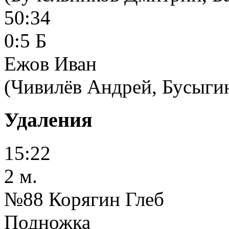
50:34
0:5 Б
Ежов Иван
(Чивилёв Андрей, Бусыги
Удаления
15:22
2 м.
№88 Корягин Глеб
Подножка