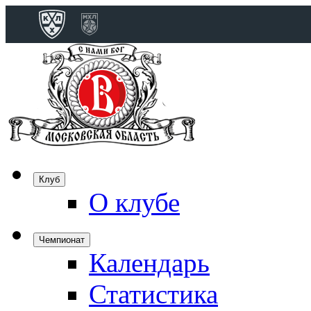
Конференция 
Дивизион Бобро
Лада
СКА
Спартак
Клуб
Торпедо
О клубе
ХК Сочи
Чемпионат
Календарь
Дивизион Тарас
Динамо Мн
Статистика
Динамо М