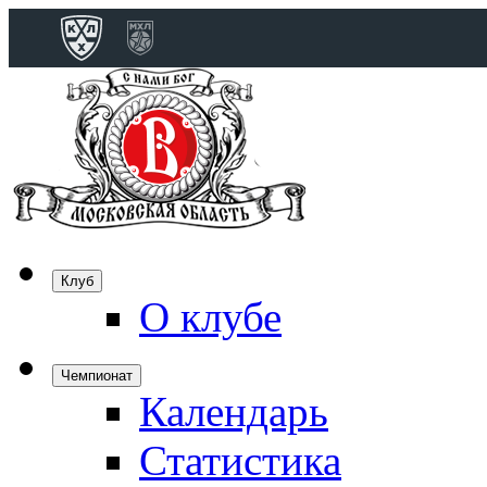
Конференция 
Дивизион Бобро
Лада
СКА
Спартак
Клуб
Торпедо
О клубе
ХК Сочи
Чемпионат
Календарь
Дивизион Тарас
Динамо Мн
Статистика
Динамо М