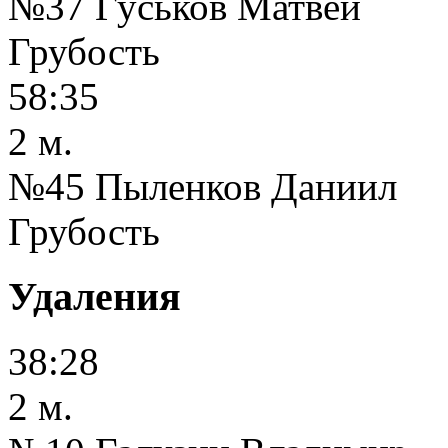
№37 Гуськов Матвей
Грубость
58:35
2 м.
№45 Пыленков Даниил
Грубость
Удаления
38:28
2 м.