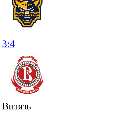
3:4
Витязь