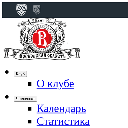
Конференция 
Дивизион Бобро
Лада
СКА
Спартак
Клуб
Торпедо
О клубе
ХК Сочи
Чемпионат
Календарь
Дивизион Тарас
Динамо Мн
Статистика
Динамо М