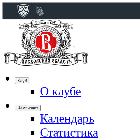
Конференция 
Дивизион Бобро
Лада
СКА
Спартак
Клуб
Торпедо
О клубе
ХК Сочи
Чемпионат
Календарь
Дивизион Тарас
Динамо Мн
Статистика
Динамо М