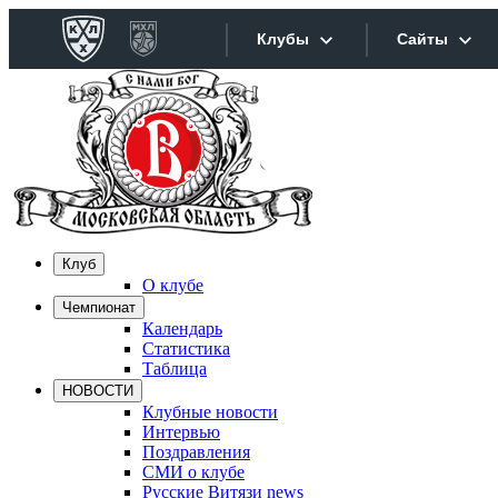
Клубы
Сайты
Конференция «Запад»
Сайты
Дивизион Боброва
Лада
Видеотра
СКА
Хайлайт
Клуб
Спартак
О клубе
Текстовы
Чемпионат
Торпедо
Календарь
Интернет
ХК Сочи
Статистика
Таблица
Фотобанк
НОВОСТИ
Дивизион Тарасова
Клубные новости
Интервью
Динамо Мн
Прилож
Поздравления
СМИ о клубе
Динамо М
Русские Витязи news