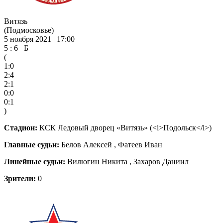
Витязь
(Подмосковье)
5 ноября 2021 | 17:00
5 : 6 Б
(
1:0
2:4
2:1
0:0
0:1
)
Стадион:
КСК Ледовый дворец «Витязь» (<i>Подольск</i>)
Главные судьи:
Белов Алексей , Фатеев Иван
Линейные судьи:
Вилюгин Никита , Захаров Даниил
Зрители:
0