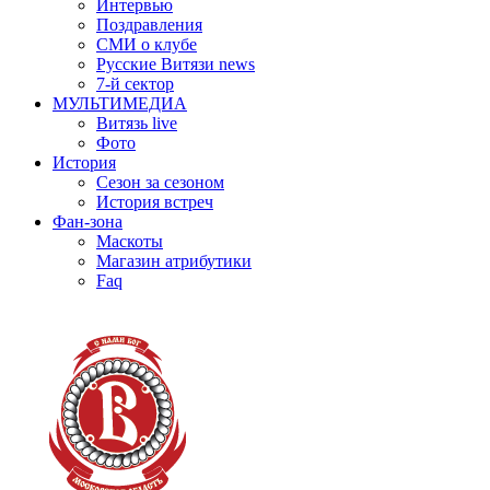
Интервью
Поздравления
СМИ о клубе
Русские Витязи news
7-й сектор
МУЛЬТИМЕДИА
Витязь live
Фото
История
Сезон за сезоном
История встреч
Фан-зона
Маскоты
Магазин атрибутики
Faq