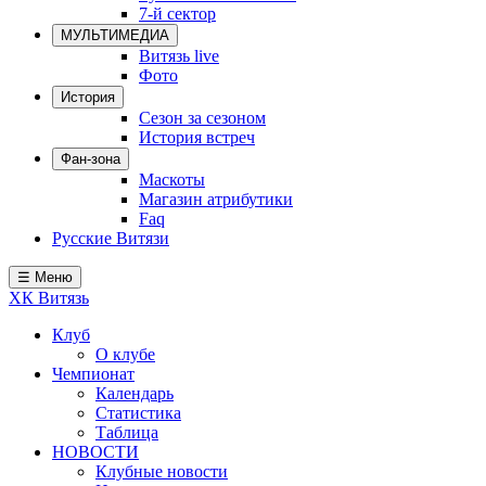
7-й сектор
Локомотив
МУЛЬТИМЕДИА
Северсталь
Витязь live
Фото
ЦСКА
История
Сезон за сезоном
Шанхайские Драконы
История встреч
Фан-зона
Маскоты
Магазин атрибутики
Faq
Русские Витязи
☰ Меню
ХК Витязь
Клуб
О клубе
Чемпионат
Календарь
Статистика
Таблица
НОВОСТИ
Клубные новости