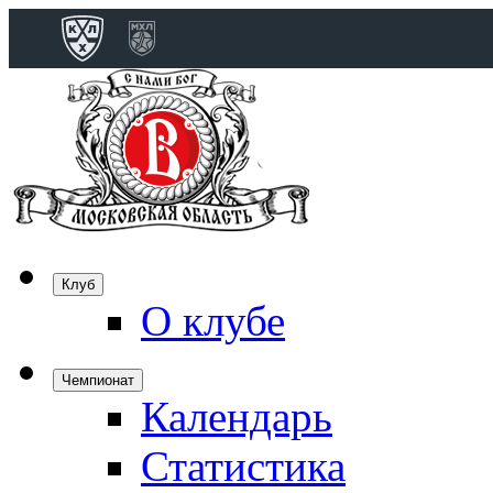
Конференция 
Дивизион Бобро
Лада
СКА
Спартак
Клуб
Торпедо
О клубе
ХК Сочи
Чемпионат
Календарь
Дивизион Тарас
Динамо Мн
Статистика
Динамо М