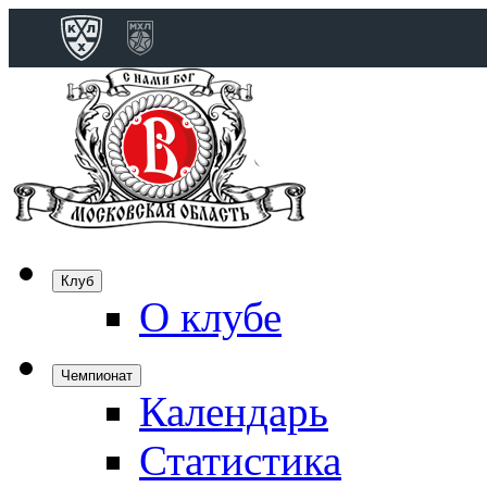
Конференция 
Дивизион Бобро
Лада
СКА
Спартак
Клуб
Торпедо
О клубе
ХК Сочи
Чемпионат
Календарь
Дивизион Тарас
Динамо Мн
Статистика
Динамо М