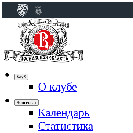
Конференция 
Дивизион Бобро
Лада
СКА
Спартак
Клуб
Торпедо
О клубе
ХК Сочи
Чемпионат
Календарь
Дивизион Тарас
Динамо Мн
Статистика
Динамо М