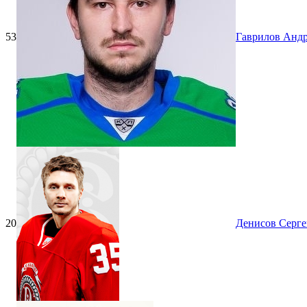
53
Гаврилов Анд
20
Денисов Серге