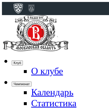
Конференция 
Дивизион Бобро
Лада
СКА
Спартак
Клуб
Торпедо
О клубе
ХК Сочи
Чемпионат
Календарь
Дивизион Тарас
Динамо Мн
Статистика
Динамо М