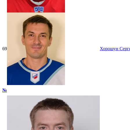
69
Хорошун Серг
№