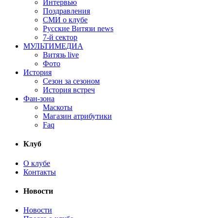
Интервью
Поздравления
СМИ о клубе
Русские Витязи news
7-й сектор
МУЛЬТИМЕДИА
Витязь live
Фото
История
Сезон за сезоном
История встреч
Фан-зона
Маскоты
Магазин атрибутики
Faq
Клуб
О клубе
Контакты
Новости
Новости