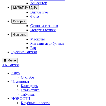
7-й сектор
Локомотив
МУЛЬТИМЕДИА
Северсталь
Витязь live
Фото
ЦСКА
История
Сезон за сезоном
Шанхайские Драконы
История встреч
Фан-зона
Маскоты
Магазин атрибутики
Faq
Русские Витязи
☰ Меню
ХК Витязь
Клуб
О клубе
Чемпионат
Календарь
Статистика
Таблица
НОВОСТИ
Клубные новости