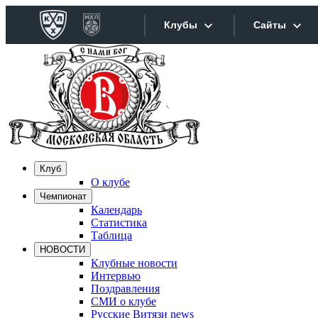
Клубы
Сайты
Конференция «Запад»
Сайты
Дивизион Боброва
Лада
Видеотра
СКА
Хайлайт
Клуб
Спартак
О клубе
Текстовы
Чемпионат
Торпедо
Календарь
Интернет
ХК Сочи
Статистика
Таблица
Фотобанк
НОВОСТИ
Дивизион Тарасова
Клубные новости
Интервью
Динамо Мн
Прилож
Поздравления
СМИ о клубе
Динамо М
Русские Витязи news