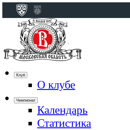
Конференция 
Дивизион Бобро
Лада
СКА
Спартак
Клуб
Торпедо
О клубе
ХК Сочи
Чемпионат
Календарь
Дивизион Тарас
Динамо Мн
Статистика
Динамо М