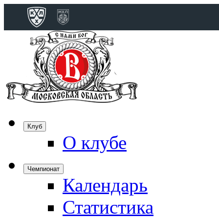
Конференция 
Дивизион Бобро
Лада
СКА
Спартак
Клуб
О клубе
Торпедо
ХК Сочи
Чемпионат
Календарь
Дивизион Тарас
Динамо М
Статистика
Динамо М