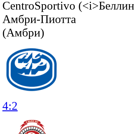
CentroSportivo (<i>Белли
Амбри-Пиотта
(Амбри)
4:2