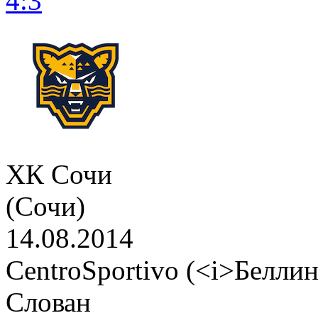
4:3
ХК Сочи
(Сочи)
14.08.2014
CentroSportivo (<i>Белли
Слован