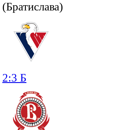
(Братислава)
2:3 Б