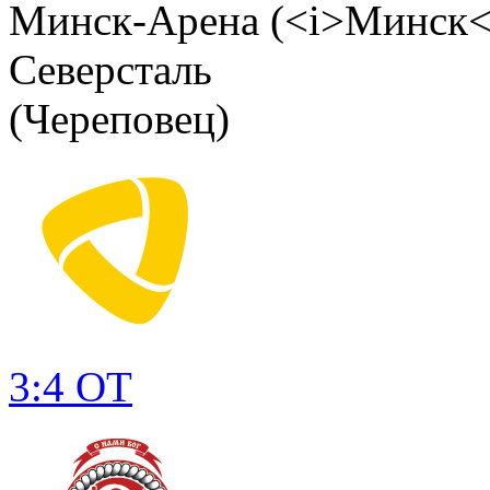
Минск-Арена (<i>Минск<
Северсталь
(Череповец)
3:4 ОТ