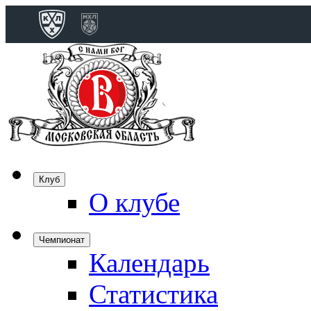
Конференция 
Дивизион Бобро
Лада
СКА
Спартак
Клуб
Торпедо
О клубе
ХК Сочи
Чемпионат
Календарь
Дивизион Тарас
Динамо Мн
Статистика
Динамо М