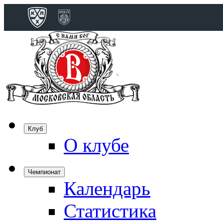
Конференция 
Дивизион Бобро
Лада
СКА
Спартак
Клуб
Торпедо
О клубе
ХК Сочи
Чемпионат
Календарь
Дивизион Тарас
Динамо Мн
Статистика
Динамо М