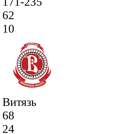
171-235
62
10
Витязь
68
24