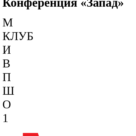
Конференция «Запад»
М
КЛУБ
И
В
П
Ш
О
1