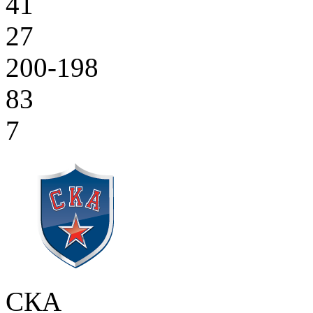
41
27
200-198
83
7
СКА