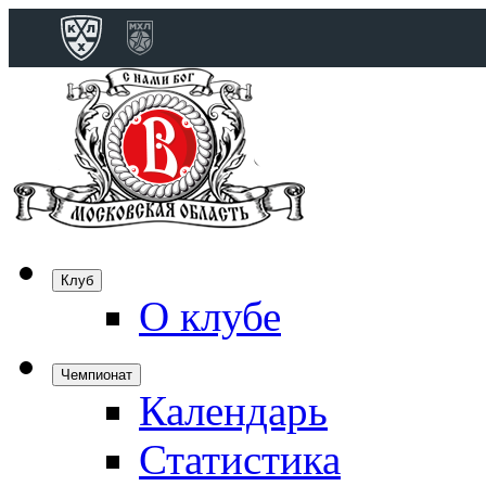
Конференция 
Дивизион Бобро
Лада
СКА
Спартак
Клуб
Торпедо
О клубе
ХК Сочи
Чемпионат
Календарь
Дивизион Тарас
Динамо Мн
Статистика
Динамо М