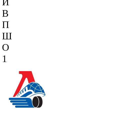
И
В
П
Ш
О
1