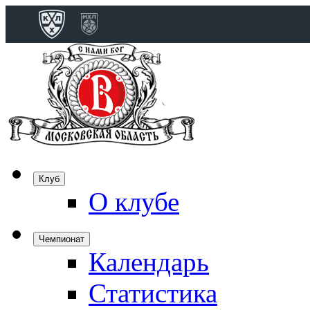
Конференция 
Дивизион Бобро
Лада
СКА
Спартак
Клуб
Торпедо
О клубе
ХК Сочи
Чемпионат
Календарь
Дивизион Тарас
Динамо Мн
Статистика
Динамо М