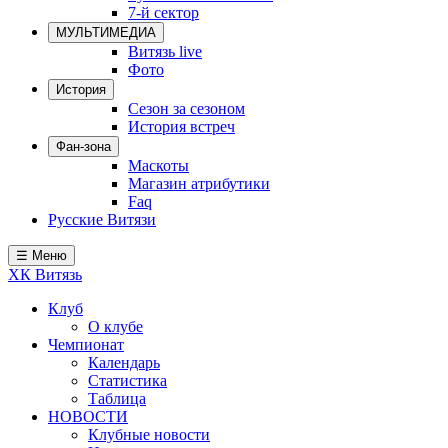
7-й сектор
Локомотив
МУЛЬТИМЕДИА
Северсталь
Витязь live
Фото
ЦСКА
История
Сезон за сезоном
Шанхайские Драконы
История встреч
Фан-зона
Маскоты
Магазин атрибутики
Faq
Русские Витязи
☰ Меню
ХК Витязь
Клуб
О клубе
Чемпионат
Календарь
Статистика
Таблица
НОВОСТИ
Клубные новости