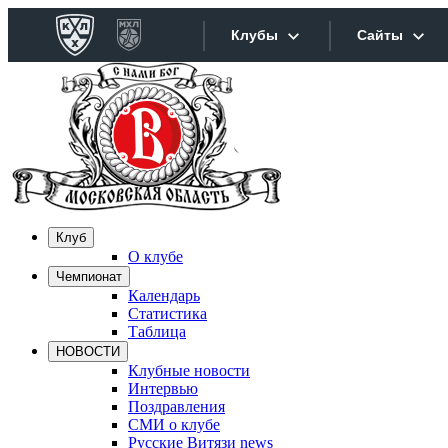
Клубы
Сайты
Конференция «Запад»
Сайты
Дивизион Боброва
Лада
Видеотра
СКА
Хайлайт
Клуб
Спартак
О клубе
Текстовы
Чемпионат
Торпедо
Календарь
Интернет
ХК Сочи
Статистика
Таблица
Фотобанк
НОВОСТИ
Дивизион Тарасова
Клубные новости
Интервью
Динамо Мн
Прилож
Поздравления
СМИ о клубе
Динамо М
Русские Витязи news