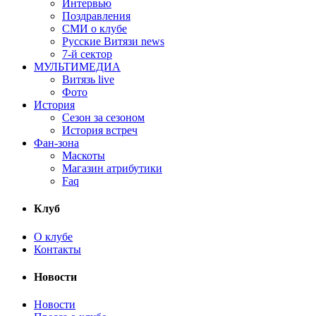
Интервью
Поздравления
СМИ о клубе
Русские Витязи news
7-й сектор
МУЛЬТИМЕДИА
Витязь live
Фото
История
Сезон за сезоном
История встреч
Фан-зона
Маскоты
Магазин атрибутики
Faq
Клуб
О клубе
Контакты
Новости
Новости