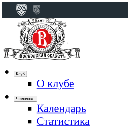
Конференция 
Дивизион Бобро
Лада
СКА
Спартак
Клуб
Торпедо
О клубе
ХК Сочи
Чемпионат
Календарь
Дивизион Тарас
Динамо Мн
Статистика
Динамо М