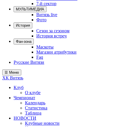
7-й сектор
Локомотив
МУЛЬТИМЕДИА
Северсталь
Витязь live
Фото
ЦСКА
История
Сезон за сезоном
Шанхайские Драконы
История встреч
Фан-зона
Маскоты
Магазин атрибутики
Faq
Русские Витязи
☰ Меню
ХК Витязь
Клуб
О клубе
Чемпионат
Календарь
Статистика
Таблица
НОВОСТИ
Клубные новости