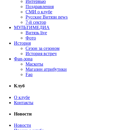
Интервью
Поздравления
СМИ о клубе
Русские Витязи news
7-й сектор
МУЛЬТИМЕДИА
Витязь live
Фото
История
Сезон за сезоном
История встреч
Фан-зона
Маскоты
Магазин атрибутики
Faq
Клуб
О клубе
Контакты
Новости
Новости