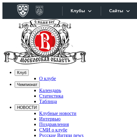
Клубы
Сайты
Конференция «Запад»
Сайты
Дивизион Боброва
Лада
Видеотра
СКА
Хайлайт
Клуб
Спартак
О клубе
Текстовы
Чемпионат
Торпедо
Календарь
Интернет
ХК Сочи
Статистика
Таблица
Фотобанк
НОВОСТИ
Дивизион Тарасова
Клубные новости
Интервью
Динамо Мн
Прилож
Поздравления
СМИ о клубе
Динамо М
Русские Витязи news