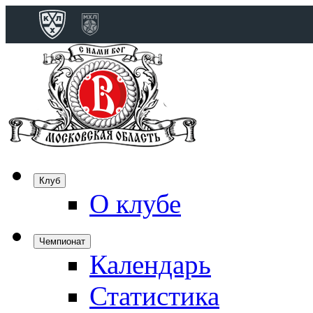
Конференция 
Дивизион Бобро
Лада
СКА
Спартак
Клуб
Торпедо
О клубе
ХК Сочи
Чемпионат
Календарь
Дивизион Тарас
Динамо Мн
Статистика
Динамо М