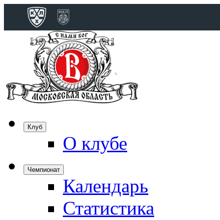
Конференция 
Дивизион Бобро
Лада
СКА
Спартак
Клуб
Торпедо
О клубе
ХК Сочи
Чемпионат
Календарь
Дивизион Тарас
Динамо Мн
Статистика
Динамо М