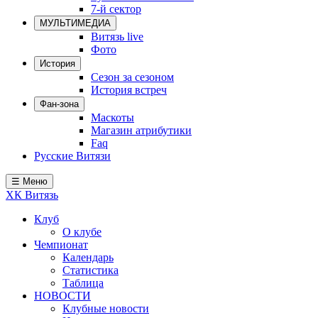
7-й сектор
Локомотив
МУЛЬТИМЕДИА
Северсталь
Витязь live
Фото
ЦСКА
История
Сезон за сезоном
Шанхайские Драконы
История встреч
Фан-зона
Маскоты
Магазин атрибутики
Faq
Русские Витязи
☰ Меню
ХК Витязь
Клуб
О клубе
Чемпионат
Календарь
Статистика
Таблица
НОВОСТИ
Клубные новости