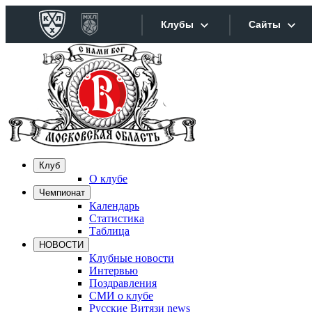
Клубы
Сайты
Конференция «Запад»
Сайты
Дивизион Боброва
Лада
Видеотра
СКА
Хайлайт
Клуб
Спартак
О клубе
Текстовы
Чемпионат
Торпедо
Календарь
Интернет
ХК Сочи
Статистика
Таблица
Фотобанк
НОВОСТИ
Дивизион Тарасова
Клубные новости
Интервью
Динамо Мн
Прилож
Поздравления
СМИ о клубе
Динамо М
Русские Витязи news