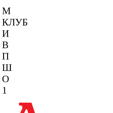
М
КЛУБ
И
В
П
Ш
О
1