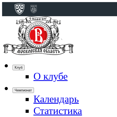
Конференция 
Дивизион Бобро
Лада
СКА
Спартак
Клуб
Торпедо
О клубе
ХК Сочи
Чемпионат
Календарь
Дивизион Тарас
Динамо Мн
Статистика
Динамо М