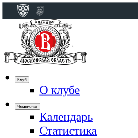
Конференция 
Дивизион Бобро
Лада
СКА
Спартак
Клуб
Торпедо
О клубе
ХК Сочи
Чемпионат
Календарь
Дивизион Тарас
Динамо Мн
Статистика
Динамо М