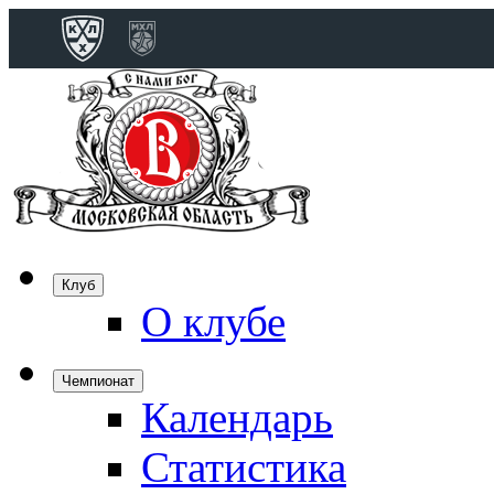
Конференция 
Дивизион Бобро
Лада
СКА
Спартак
Клуб
Торпедо
О клубе
ХК Сочи
Чемпионат
Календарь
Дивизион Тарас
Динамо Мн
Статистика
Динамо М