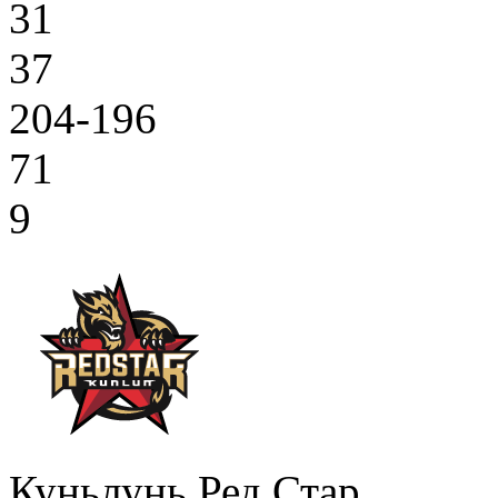
31
37
204-196
71
9
Куньлунь Ред Стар