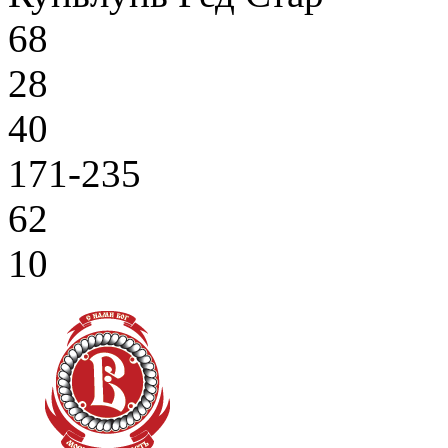
68
28
40
171-235
62
10