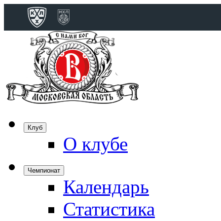
Конференция 
Дивизион Бобро
Лада
СКА
Спартак
Клуб
Торпедо
О клубе
ХК Сочи
Чемпионат
Календарь
Дивизион Тарас
Динамо Мн
Статистика
Динамо М