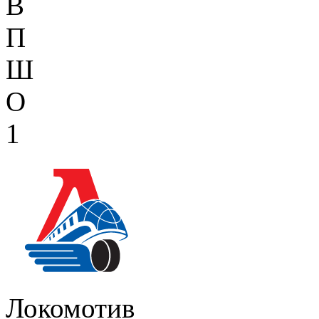
В
П
Ш
О
1
Локомотив