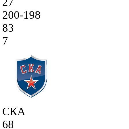
27
200-198
83
7
СКА
68