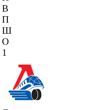
В
П
Ш
О
1