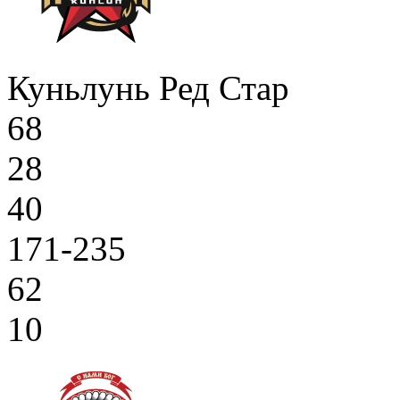
Куньлунь Ред Стар
68
28
40
171-235
62
10