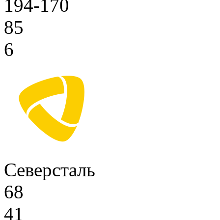
194-170
85
6
Северсталь
68
41