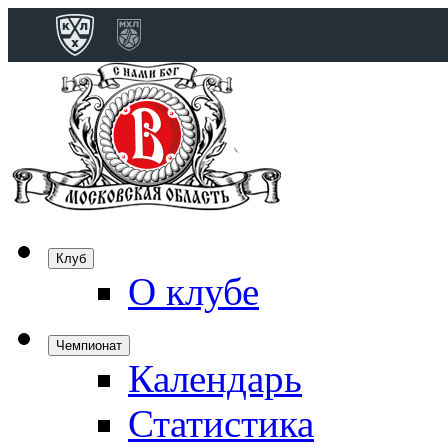
Конференция 
Дивизион Бобро
Лада
СКА
Спартак
Клуб
Торпедо
О клубе
ХК Сочи
Чемпионат
Календарь
Дивизион Тарас
Динамо Мн
Статистика
Динамо М