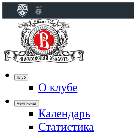
Конференция 
Дивизион Бобро
Лада
СКА
Спартак
Клуб
Торпедо
О клубе
ХК Сочи
Чемпионат
Календарь
Дивизион Тарас
Динамо Мн
Статистика
Динамо М