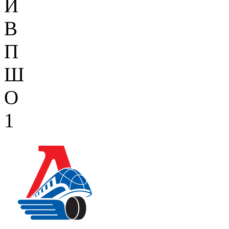
И
В
П
Ш
О
1