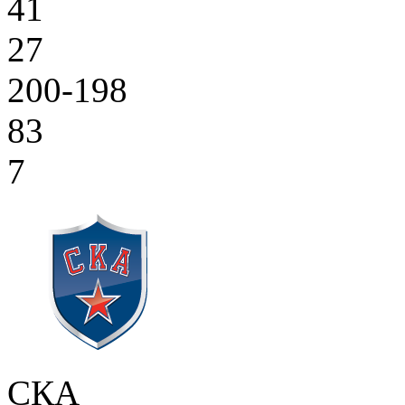
41
27
200-198
83
7
СКА