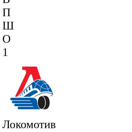
П
Ш
О
1
Локомотив