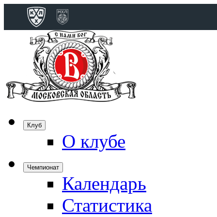
Конференция 
Дивизион Бобро
Лада
СКА
Спартак
Клуб
Торпедо
О клубе
ХК Сочи
Чемпионат
Календарь
Дивизион Тарас
Динамо Мн
Статистика
Динамо М