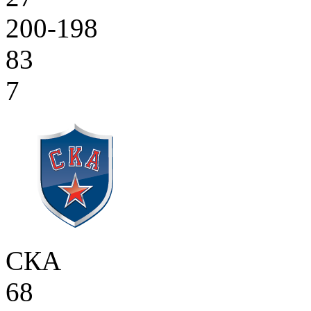
200-198
83
7
СКА
68