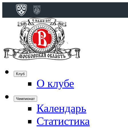
Конференция 
Дивизион Бобро
Лада
СКА
Спартак
Клуб
Торпедо
О клубе
ХК Сочи
Чемпионат
Календарь
Дивизион Тарас
Динамо Мн
Статистика
Динамо М