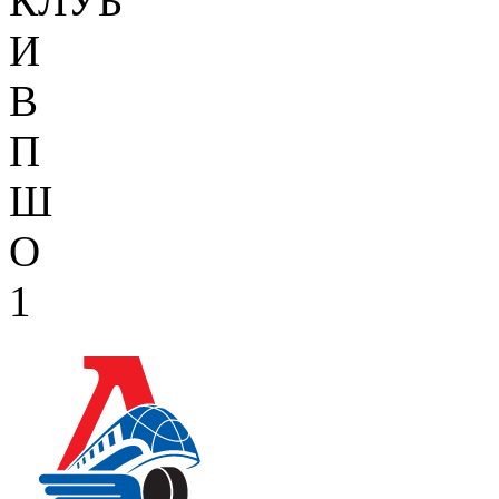
КЛУБ
И
В
П
Ш
О
1