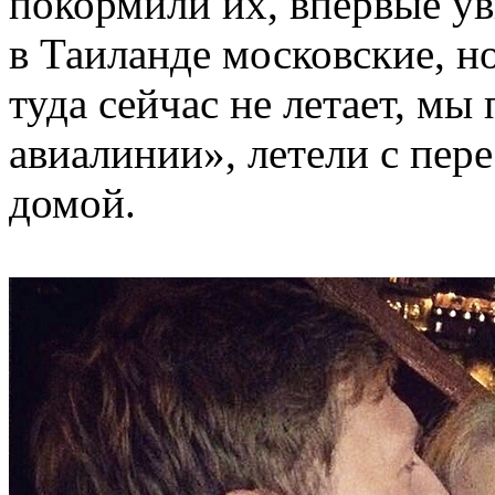
покормили их, впервые ув
в Таиланде московские, н
туда сейчас не летает, мы
авиалинии», летели с пер
домой.