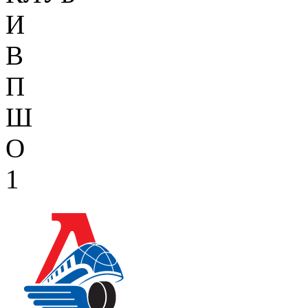
И
В
П
Ш
О
1