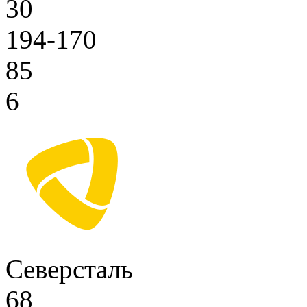
30
194-170
85
6
Северсталь
68