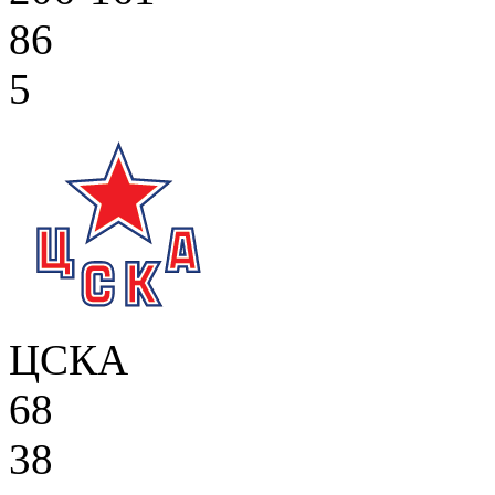
86
5
ЦСКА
68
38