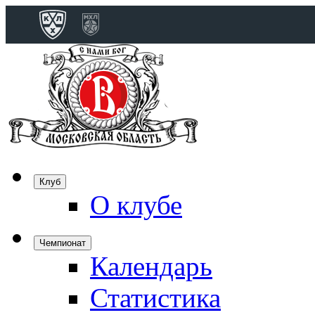
Конференция 
Дивизион Бобро
Лада
СКА
Спартак
Клуб
Торпедо
О клубе
ХК Сочи
Чемпионат
Календарь
Дивизион Тарас
Динамо Мн
Статистика
Динамо М