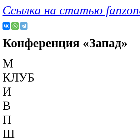
Ссылка на статью fanzone
Конференция «Запад»
М
КЛУБ
И
В
П
Ш