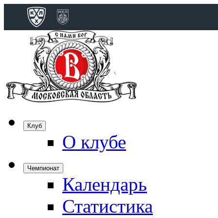
Конференция 
Дивизион Бобро
Лада
СКА
Спартак
Клуб
Торпедо
О клубе
ХК Сочи
Чемпионат
Календарь
Дивизион Тарас
Динамо Мн
Статистика
Динамо М