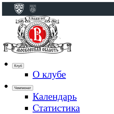
Конференция 
Дивизион Бобро
Лада
СКА
Спартак
Клуб
Торпедо
О клубе
ХК Сочи
Чемпионат
Календарь
Дивизион Тарас
Динамо Мн
Статистика
Динамо М