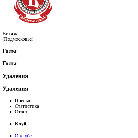
Витязь
(Подмосковье)
Голы
Голы
Удаления
Удаления
Превью
Статистика
Отчет
Клуб
О клубе