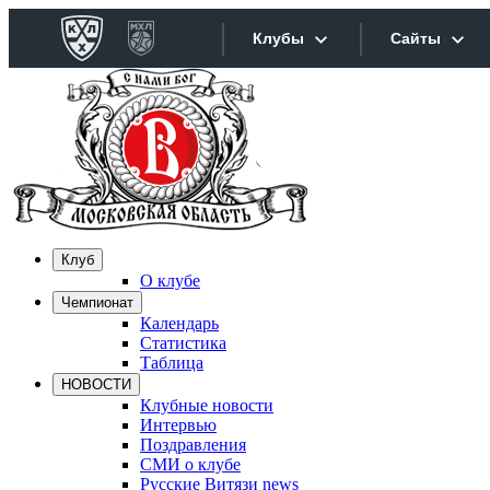
Клубы
Сайты
Конференция «Запад»
Сайты
Дивизион Боброва
Лада
Видеотра
СКА
Хайлайт
Клуб
Спартак
О клубе
Текстовы
Чемпионат
Торпедо
Календарь
Интернет
ХК Сочи
Статистика
Таблица
Фотобанк
НОВОСТИ
Дивизион Тарасова
Клубные новости
Интервью
Динамо Мн
Прилож
Поздравления
СМИ о клубе
Динамо М
Русские Витязи news