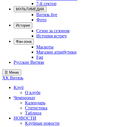
7-й сектор
Локомотив
МУЛЬТИМЕДИА
Северсталь
Витязь live
Фото
ЦСКА
История
Сезон за сезоном
Шанхайские Драконы
История встреч
Фан-зона
Маскоты
Магазин атрибутики
Faq
Русские Витязи
☰ Меню
ХК Витязь
Клуб
О клубе
Чемпионат
Календарь
Статистика
Таблица
НОВОСТИ
Клубные новости