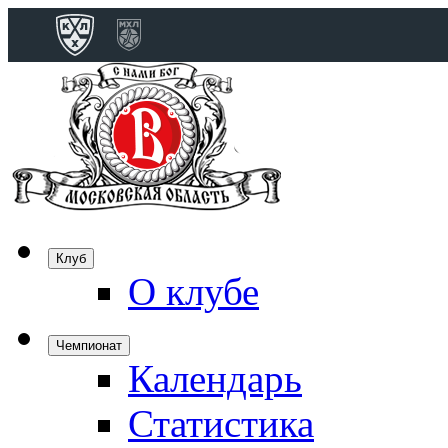
Конференция 
Дивизион Бобро
Лада
СКА
Спартак
Клуб
Торпедо
О клубе
ХК Сочи
Чемпионат
Календарь
Дивизион Тарас
Динамо Мн
Статистика
Динамо М