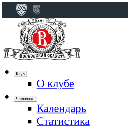
Конференция 
Дивизион Бобро
Лада
СКА
Спартак
Клуб
Торпедо
О клубе
ХК Сочи
Чемпионат
Календарь
Дивизион Тарас
Динамо Мн
Статистика
Динамо М