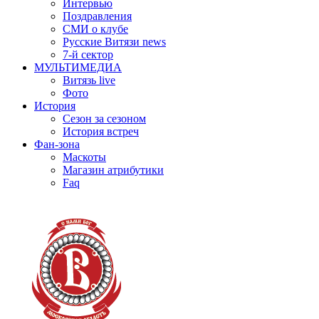
Интервью
Поздравления
СМИ о клубе
Русские Витязи news
7-й сектор
МУЛЬТИМЕДИА
Витязь live
Фото
История
Сезон за сезоном
История встреч
Фан-зона
Маскоты
Магазин атрибутики
Faq