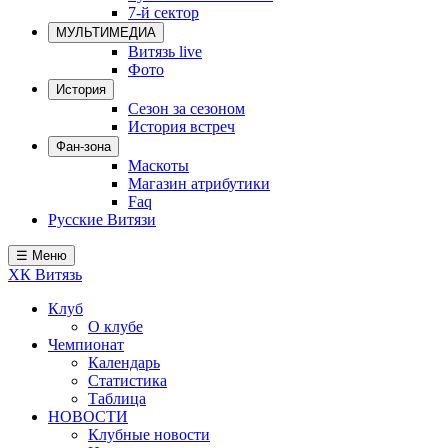
7-й сектор
Локомотив
МУЛЬТИМЕДИА
Северсталь
Витязь live
Фото
ЦСКА
История
Сезон за сезоном
Шанхайские Драконы
История встреч
Фан-зона
Маскоты
Магазин атрибутики
Faq
Русские Витязи
☰ Меню
ХК Витязь
Клуб
О клубе
Чемпионат
Календарь
Статистика
Таблица
НОВОСТИ
Клубные новости