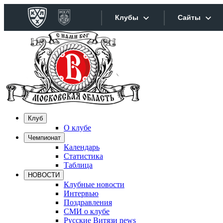
Клубы
Сайты
Конференция «Запад»
Сайты
Дивизион Боброва
Лада
Видеотра
СКА
Хайлайт
Клуб
Спартак
О клубе
Текстовы
Чемпионат
Торпедо
Календарь
Интернет
ХК Сочи
Статистика
Таблица
Фотобанк
НОВОСТИ
Дивизион Тарасова
Клубные новости
Интервью
Динамо Мн
Прилож
Поздравления
СМИ о клубе
Динамо М
Русские Витязи news