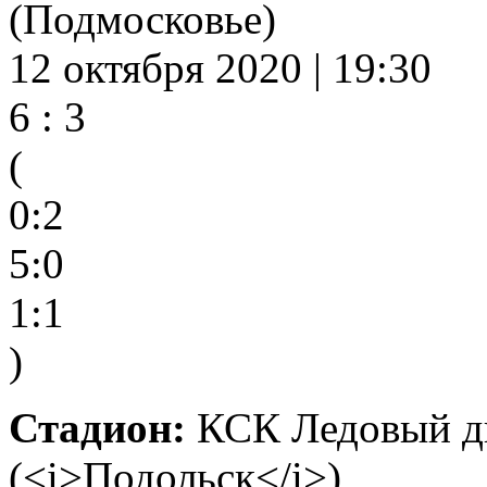
(Подмосковье)
12 октября 2020 | 19:30
6 : 3
(
0:2
5:0
1:1
)
Стадион:
КСК Ледовый дв
(<i>Подольск</i>)