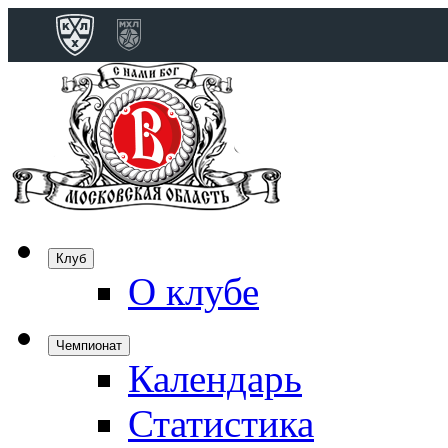
Конференция 
Дивизион Бобро
Лада
СКА
Спартак
Клуб
Торпедо
О клубе
ХК Сочи
Чемпионат
Календарь
Дивизион Тарас
Динамо Мн
Статистика
Динамо М