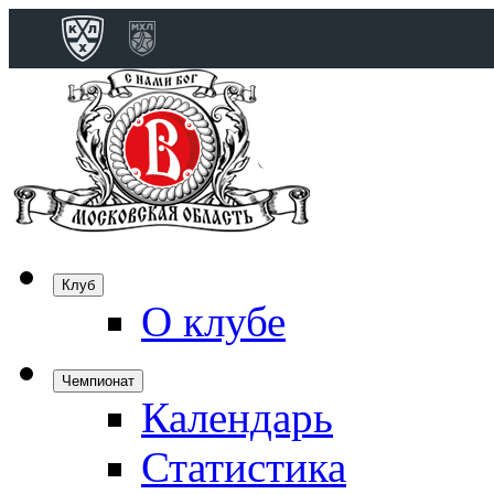
Конференция 
Дивизион Бобро
Лада
СКА
Спартак
Клуб
Торпедо
О клубе
ХК Сочи
Чемпионат
Календарь
Дивизион Тарас
Динамо Мн
Статистика
Динамо М