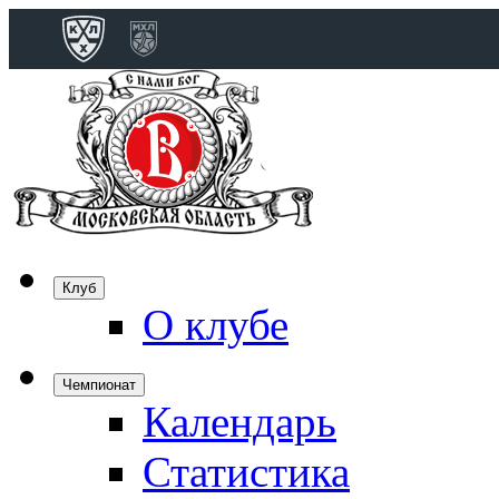
Конференция 
Дивизион Бобро
Лада
СКА
Спартак
Клуб
Торпедо
О клубе
ХК Сочи
Чемпионат
Календарь
Дивизион Тарас
Динамо Мн
Статистика
Динамо М