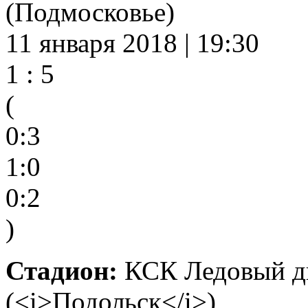
(Подмосковье)
11 января 2018 | 19:30
1 : 5
(
0:3
1:0
0:2
)
Стадион:
КСК Ледовый дв
(<i>Подольск</i>)