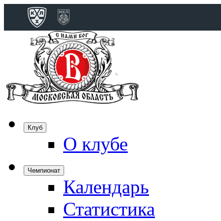
Конференция 
Дивизион Бобро
Лада
СКА
Спартак
Клуб
Торпедо
О клубе
ХК Сочи
Чемпионат
Календарь
Дивизион Тарас
Динамо Мн
Статистика
Динамо М