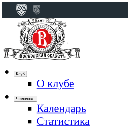
Конференция 
Дивизион Бобро
Лада
СКА
Спартак
Клуб
Торпедо
О клубе
ХК Сочи
Чемпионат
Календарь
Дивизион Тарас
Динамо Мн
Статистика
Динамо М