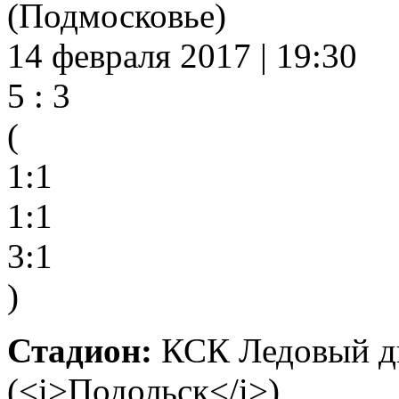
(Подмосковье)
14 февраля 2017 | 19:30
5 : 3
(
1:1
1:1
3:1
)
Стадион:
КСК Ледовый дв
(<i>Подольск</i>)