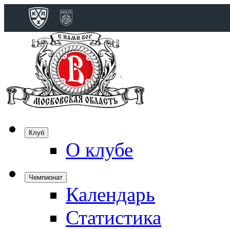
Конференция 
Дивизион Бобро
Лада
СКА
Спартак
Клуб
Торпедо
О клубе
ХК Сочи
Чемпионат
Календарь
Дивизион Тарас
Динамо Мн
Статистика
Динамо М