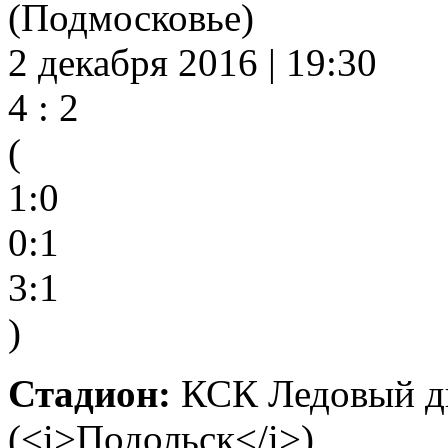
(Подмосковье)
2 декабря 2016 | 19:30
4 : 2
(
1:0
0:1
3:1
)
Стадион:
КСК Ледовый дв
(<i>Подольск</i>)