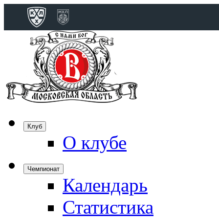
Конференция 
Дивизион Бобро
Лада
СКА
Спартак
Клуб
Торпедо
О клубе
ХК Сочи
Чемпионат
Календарь
Дивизион Тарас
Динамо Мн
Статистика
Динамо М