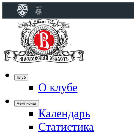
Конференция 
Дивизион Бобро
Лада
СКА
Спартак
Клуб
Торпедо
О клубе
ХК Сочи
Чемпионат
Календарь
Дивизион Тарас
Динамо Мн
Статистика
Динамо М